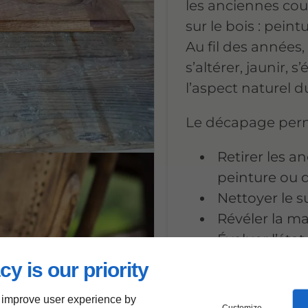
les anciennes cou
sur le bois : peintu
Au fil des années
s’altérer, jaunir, 
l’aspect naturel d
Le décapage perm
Retirer les 
peinture ou 
Nettoyer le 
Révéler la ma
Évaluer l’éta
restauration
cy is our priority
Préparer le b
nouvelle finit
 improve user experience by