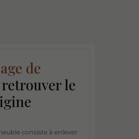
age de
retrouver le
rigine
euble consiste à enlever