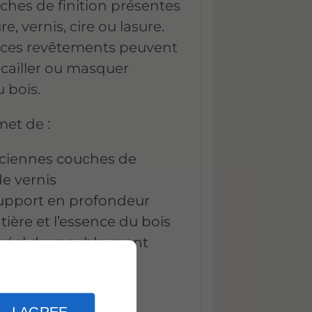
ches de finition présentes
re, vernis, cire ou lasure.
, ces revêtements peuvent
s’écailler ou masquer
u bois.
et de :
anciennes couches de
de vernis
support en profondeur
tière et l’essence du bois
t réel du meuble avant
ois à recevoir une
ion.