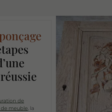
 ponçage
tapes
d’une
 réussie
uration de
g de meuble
, la