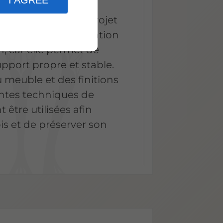
I AGREE
sentielle dans un projet
meuble ou de rénovation
n, car elle permet de
support propre et stable.
u meuble et des finitions
entes techniques de
être utilisées afin
is et de préserver son