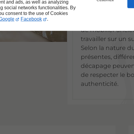
Customize
nt and ads, as well as analyzing
ng social networks functionalities. By
Cette étape est es
you consent to the use of Cookies
Google
Facebook
.
de relooking de 
de mobilier ancie
travailler sur un 
Selon la nature d
présentes, différ
décapage peuvent 
de respecter le bo
authenticité.