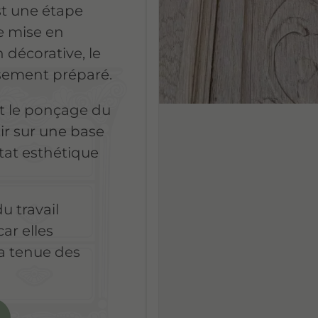
st une étape
e mise en
n décorative, le
sement préparé.
t le ponçage du
ir sur une base
ltat esthétique
u travail
 car elles
la tenue des