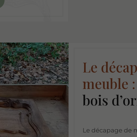
Le décap
meuble :
bois d’o
Le décapage de m